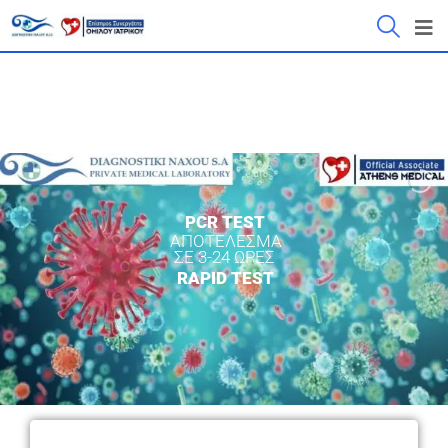
PCR TEST
ΑΠΟΤΕΛΕΣΜΑ
ΣΕ 3-24 ΩΡΕΣ
RAPID TEST