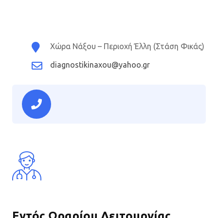
Χώρα Νάξου – Περιοχή Έλλη (Στάση Φικάς)
diagnostikinaxou@yahoo.gr
Εντός Ωραρίου Λειτουργίας