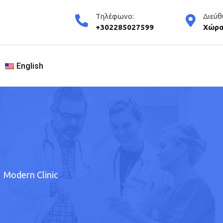
Τηλέφωνο:
Διεύθ
+302285027599
Χώρα
English
Modern Clinic