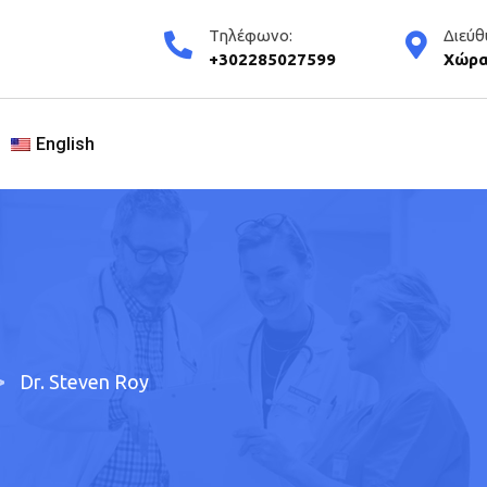
Τηλέφωνο:
Διεύθ
+302285027599
Χώρα
English
>
Dr. Steven Roy