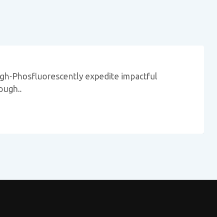
igh-Phosfluorescently expedite impactful
ough..