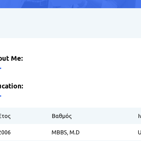
out Me:
cation:
Ετος
Βαθμός
Ι
2006
MBBS, M.D
U